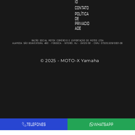
IO
CONTATO
POLÍTICA
DE
PRIVACID
ADE
RAZÃO SOCIAL MOTOX COMÉRCIO E EXPORTAÇÃO DE MOTOS LTDA
ALAMEDA SÃO BOAVENTURA, 480 - FONSECA - NITERÓI, RJ - 24120-191 - CNPJ: 07.335.328/0001-08
© 2025 - MOTO-X Yamaha
TELEFONES
WHATSAPP