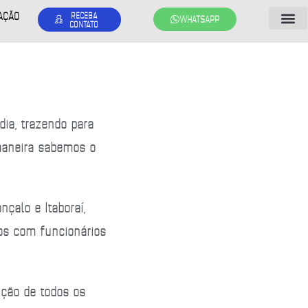
AÇÃO
RECEBA
WHATSAPP
CONTATO
ia, trazendo para
 maneira sabemos o
onçalo e Itaboraí
,
os com funcionários
ição de todos os